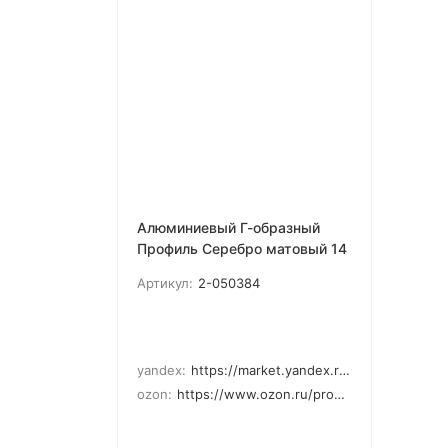
Алюминиевый Г-образный
Профиль Серебро матовый 14
мм ПО Г14
Артикул:
2-050384
yandex:
https://market.yandex.ru/cc/7WyGae
ozon:
https://www.ozon.ru/product/alyuminievyy-g-obraznyy-profil-dlya-plitki-po-g14mm-serebro-mat-2-7m-dlina-1282588397/