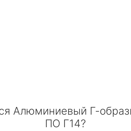
тся Алюминиевый Г-обра
ПО Г14?