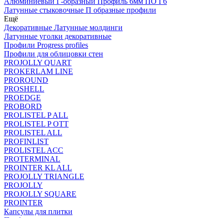
Алюминиевый Г-образный Профиль 6мм ПО Г6
Латунные стыковочные П образные профили
Ещё
Декоративные Латунные молдинги
Латунные уголки декоративные
Профили Progress profiles
Профили для облицовки стен
PROJOLLY QUART
PROKERLAM LINE
PROROUND
PROSHELL
PROEDGE
PROBORD
PROLISTEL P ALL
PROLISTEL P OTT
PROLISTEL ALL
PROFINLIST
PROLISTEL ACC
PROTERMINAL
PROINTER KL ALL
PROJOLLY TRIANGLE
PROJOLLY
PROJOLLY SQUARE
PROINTER
Капсулы для плитки