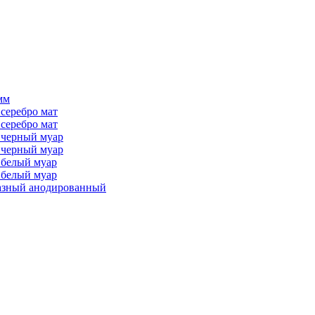
мм
серебро мат
серебро мат
 черный муар
 черный муар
 белый муар
 белый муар
разный анодированный